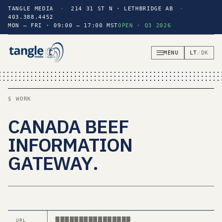
TANGLE MEDIA
·
214 31 ST N · LETHBRIDGE AB
·
403.388.4452
MON — FRI · 09:00 — 17:00 MST
OPEN · Q3 2026
MENU
LT
/
DK
§ WORK
CANADA BEEF
INFORMATION
GATEWAY
.
████████████████
URL