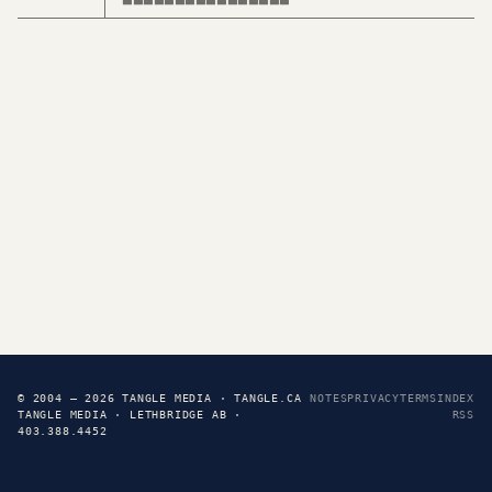
© 2004 — 2026 TANGLE MEDIA · TANGLE.CA
NOTES
PRIVACY
TERMS
INDEX
TANGLE MEDIA · LETHBRIDGE AB ·
RSS
403.388.4452