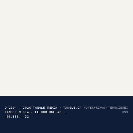
© 2004 — 2026 TANGLE MEDIA · TANGLE.CA
NOTES
PRIVACY
TERMS
INDEX
TANGLE MEDIA · LETHBRIDGE AB ·
RSS
403.388.4452