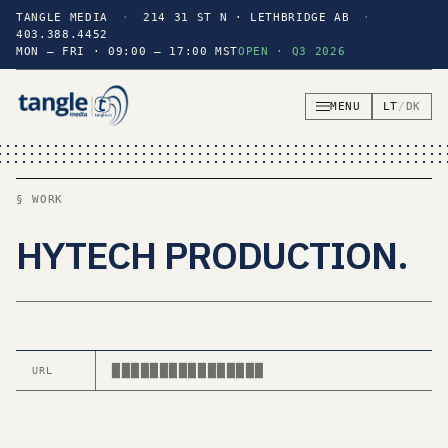
TANGLE MEDIA
·
214 31 ST N · LETHBRIDGE AB
·
403.388.4452
MON — FRI · 09:00 — 17:00 MST
OPEN · Q3 2026
MENU
LT
/
DK
§ WORK
HYTECH PRODUCTION
.
████████████████
URL